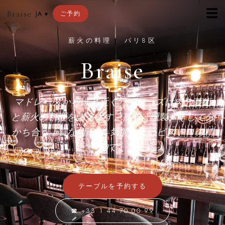
☰
Braise
ご予約
JA
▾
薪火の料理 · パリ8区
Braise
マドレーヌからほど近く、ブレーズは肉の芸術
と薪火の料理を讃えます。熟成、燻製、そして分
かち合う上質な塊肉——気前のよいビストロの精
神で。
テーブルを予約する
☎ +33 1 44 70 00 99