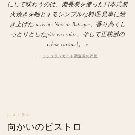
にして味わうのは、備長炭を使った日本式炭
火焼きを軸とするシンプルな料理:見事に焼
き上げたentrecôte Noir de Baltique、香り高くし
っとりとしたpâté en croûte、そして正統派の
crème caramel。 »
—
ミシュランガイド調査員の評価
レストラン
向かいのビストロ